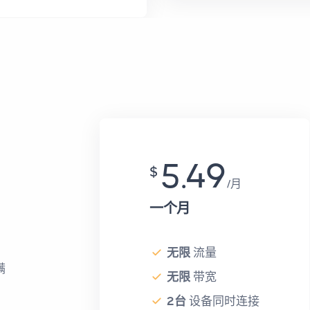
5.49
$
月
一个月
无限
流量
满
无限
带宽
2台
设备同时连接