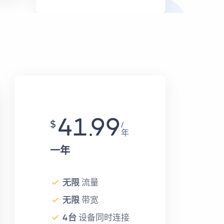
41.99
$
年
一年
无限
流量
无限
带宽
4台
设备同时连接